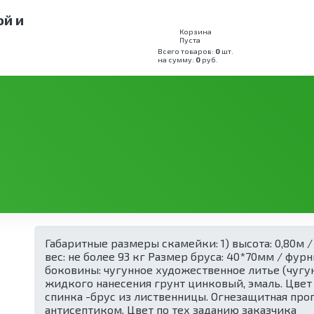
ой и
Корзина
Пуста
Всего товаров:
0
шт.
на сумму:
0
руб.
мейки и лавки
Скамейки стальные
Скамья парковая СК-
33
Габаритные размеры скамейки: 1) высота: 0,80м / 2)
вес: не более 93 кг Размер бруса: 40*70мм / фур
боковины: чугунное художественное литье (чугун 
жидкого нанесения грунт цинковый, эмаль. Цвет 
спинка -брус из лиственницы. Огнезащитная про
антисептиком. Цвет по тех заданию заказчика