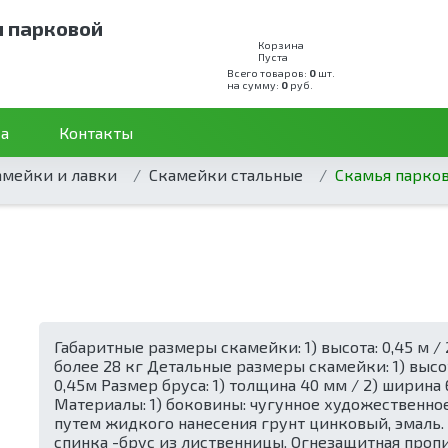
и парковой
Корзина
Пуста
Всего товаров:
0
шт.
на сумму:
0
руб.
а
Контакты
амейки и лавки
Скамейки стальные
Скамья парков
Габаритные размеры скамейки: 1) высота: 0,45 м / 2) 
более 28 кг Детальные размеры скамейки: 1) высот
0,45м Размер бруса: 1) толщина 40 мм / 2) ширина
Материалы: 1) боковины: чугунное художественное 
путем жидкого нанесения грунт цинковый, эмаль. 
спинка -брус из лиственницы. Огнезащитная пропи