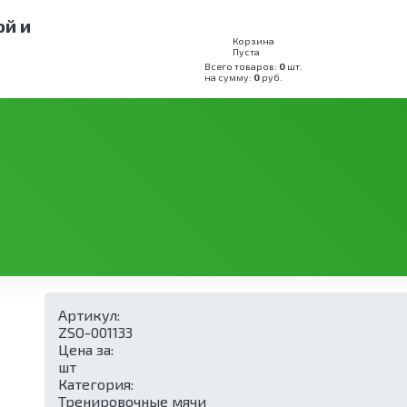
ой и
Корзина
Пуста
Всего товаров:
0
шт.
на сумму:
0
руб.
ренировочный мяч 7,3 кг (16lb) премиум
 кг (16lb) премиум
Артикул:
ZSO-001133
Цена за:
шт
Категория:
Тренировочные мячи