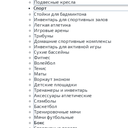
Подвесные кресла
Спорт
Стойки для бадминтона
Инвентарь для спортивных залов
Легкая атлетика
Игровые арены
Трибуны
Домашние спортивные комплексы
Инвентарь для активной игры
Сухие бассейны
Фитнес
Волейбол
Тенис
Маты
Воркаут эконом
Детские площадки
Тренажеры и инвентарь
Аксессуары атлетические
Слэмболы
Баскетбол
Тренировочные мячи
Мячи футбольные
Бокс
Спортивные ворота