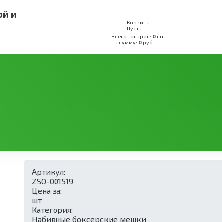
ой и
Корзина
Пуста
Всего товаров:
0
шт.
на сумму:
0
руб.
рские мешки
Боксерский мешок 65 кг СМК 30×180-65 нат
кг СМК 30×180-65 нат.кожа
Артикул:
ZSO-001519
Цена за:
шт
Категория:
Набивные боксерские мешки