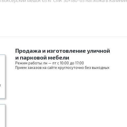
н Боксерский мешок 65 кг СМК 30×180-65 нат.кожа в Калин
Продажа и изготовление уличной
и парковой мебели
Режим работы: пн — пт с 10:00 до 17:00
Прием заказов на сайте круглосуточно без выходных
и