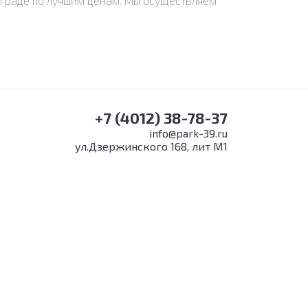
инграде по лучшим ценам. Мы осуществляем
+7 (4012) 38-78-37
info@park-39.ru
ул.Дзержинского 168, лит М1