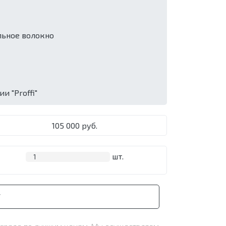
льное волокно
 "Proffi"
105 000 руб.
шт.
У