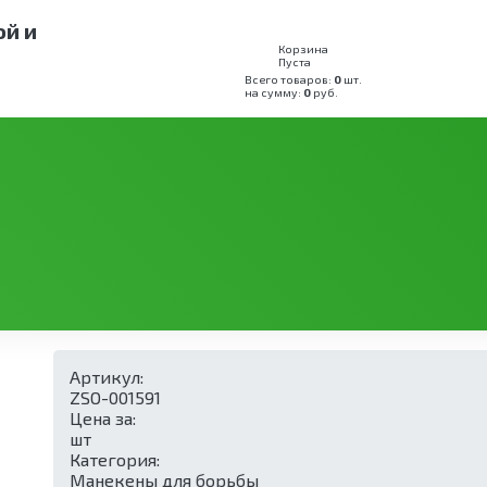
ой и
Корзина
Пуста
Всего товаров:
0
шт.
на сумму:
0
руб.
рьбы
Манекен тренировочный МБТ 160-55кг
ый МБТ 160-55кг
Артикул:
ZSO-001591
Цена за:
шт
Категория:
Манекены для борьбы